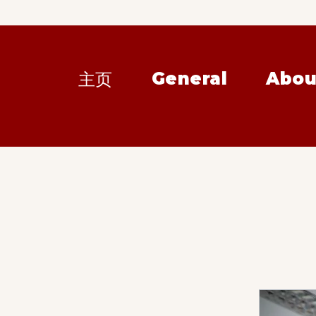
General
Abou
主页